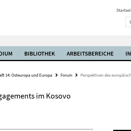
Startsei
UDIUM
BIBLIOTHEK
ARBEITSBEREICHE
I
eft 14: Osteuropa und Europa
Forum
Perspektiven des europäis
ngagements im Kosovo