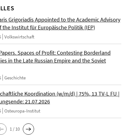
LLES
ris Grigoriadis Appointed to the Academic Advisory
 the Institut für Europäische Politik (IEP)
6
Volkswirtschaft
 Papers. Spaces of Profit: Contesting Borderland
es in the Late Russian Empire and the Soviet
6
Geschichte
chaftliche Koordination (w/m/d) | 75%, 13 TV-L FU |
ngsende: 21.07.2026
6
Osteuropa-Institut
1 / 10