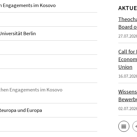
en Engagements im Kosovo
AKTUE
Theocha
Board of
Universität Berlin
27.07.202
Call for
Economi
Union
16.07.202
schen Engagements im Kosovo
Wissens
Bewerbu
02.07.202
Osteuropa und Europa