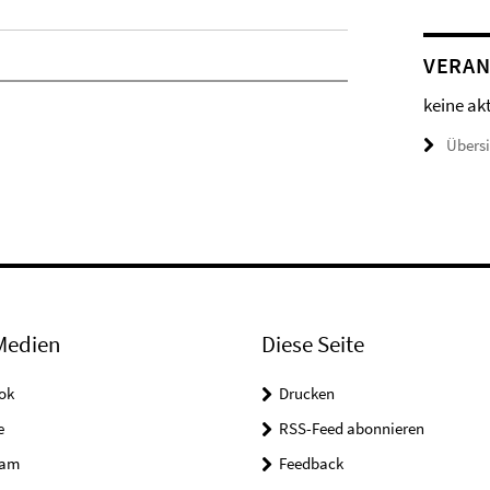
VERAN
keine ak
Übers
Medien
Diese Seite
ok
Drucken
e
RSS-Feed abonnieren
ram
Feedback