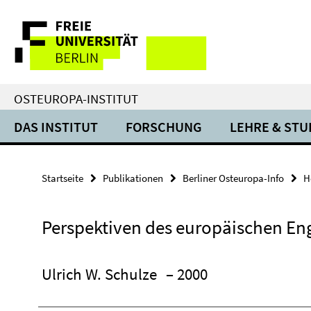
Springe
Service-
direkt
zu
Navigation
Inhalt
OSTEUROPA-INSTITUT
DAS INSTITUT
FORSCHUNG
LEHRE & ST
Startseite
Publikationen
Berliner Osteuropa-Info
H
Perspektiven des europäischen E
Ulrich W. Schulze
– 2000