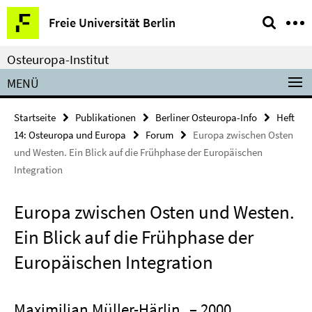
Springe
Service-
Freie Universität Berlin
direkt
Navigation
zu
Osteuropa-Institut
Inhalt
MENÜ
Startseite
Publikationen
Berliner Osteuropa-Info
Heft
14: Osteuropa und Europa
Forum
Europa zwischen Osten
und Westen. Ein Blick auf die Frühphase der Europäischen
Integration
Europa zwischen Osten und Westen.
Ein Blick auf die Frühphase der
Europäischen Integration
Maximilian Müller-Härlin
– 2000