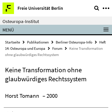
Springe
Service-
Freie Universität Berlin
direkt
Navigation
zu
Osteuropa-Institut
Inhalt
MENÜ
Startseite
Publikationen
Berliner Osteuropa-Info
Heft
14: Osteuropa und Europa
Forum
Keine Transformation
ohne glaubwürdiges Rechtssystem
Keine Transformation ohne
glaubwürdiges Rechtssystem
Horst Tomann
– 2000