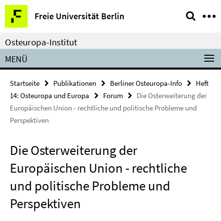
Springe
Service-
Freie Universität Berlin
direkt
Navigation
zu
Osteuropa-Institut
Inhalt
MENÜ
Startseite
Publikationen
Berliner Osteuropa-Info
Heft
14: Osteuropa und Europa
Forum
Die Osterweiterung der
Europäischen Union - rechtliche und politische Probleme und
Perspektiven
Die Osterweiterung der
Europäischen Union - rechtliche
und politische Probleme und
Perspektiven