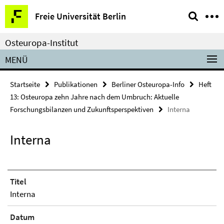
Springe
Service-
Freie Universität Berlin
direkt
Navigation
zu
Osteuropa-Institut
Inhalt
MENÜ
Startseite
Publikationen
Berliner Osteuropa-Info
Heft
13: Osteuropa zehn Jahre nach dem Umbruch: Aktuelle
Forschungsbilanzen und Zukunftsperspektiven
Interna
Interna
Titel
Interna
Datum