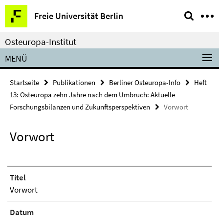
Springe
Service-
Freie Universität Berlin
direkt
Navigation
zu
Osteuropa-Institut
Inhalt
MENÜ
Startseite
Publikationen
Berliner Osteuropa-Info
Heft
13: Osteuropa zehn Jahre nach dem Umbruch: Aktuelle
Forschungsbilanzen und Zukunftsperspektiven
Vorwort
Vorwort
Titel
Vorwort
Datum