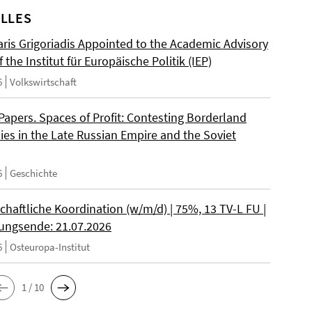
LLES
ris Grigoriadis Appointed to the Academic Advisory
 the Institut für Europäische Politik (IEP)
6
Volkswirtschaft
 Papers. Spaces of Profit: Contesting Borderland
es in the Late Russian Empire and the Soviet
6
Geschichte
chaftliche Koordination (w/m/d) | 75%, 13 TV-L FU |
ngsende: 21.07.2026
6
Osteuropa-Institut
1 / 10