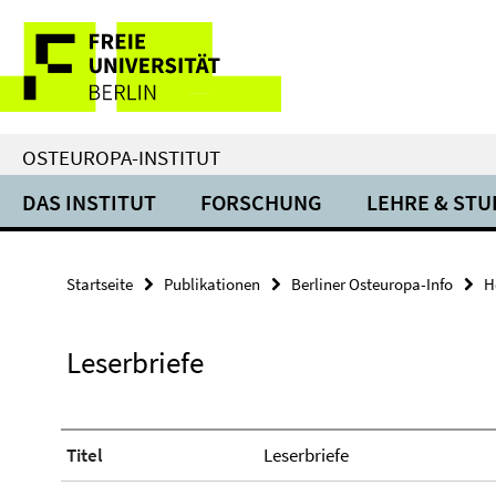
Springe
Service-
direkt
zu
Navigation
Inhalt
OSTEUROPA-INSTITUT
DAS INSTITUT
FORSCHUNG
LEHRE & ST
Startseite
Publikationen
Berliner Osteuropa-Info
H
Leserbriefe
Titel
Leserbriefe