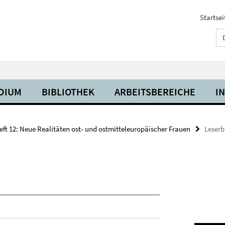
Startsei
UDIUM
BIBLIOTHEK
ARBEITSBEREICHE
I
eft 12: Neue Realitäten ost- und ostmitteleuropäischer Frauen
Leserb