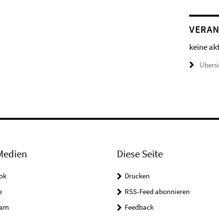
VERAN
keine ak
Übers
Medien
Diese Seite
ok
Drucken
e
RSS-Feed abonnieren
ram
Feedback