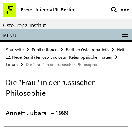
Springe
Service-
Freie Universität Berlin
direkt
Navigation
zu
Osteuropa-Institut
Inhalt
MENÜ
Startseite
Publikationen
Berliner Osteuropa-Info
Heft
12: Neue Realitäten ost- und ostmitteleuropäischer Frauen
Forum
Die "Frau" in der russischen Philosophie
Die "Frau" in der russischen
Philosophie
Annett Jubara
– 1999