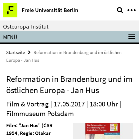
Springe
Service-
Freie Universität Berlin
direkt
Navigation
zu
Osteuropa-Institut
Inhalt
MENÜ
Startseite
Reformation in Brandenburg und im östlichen
Europa - Jan Hus
Reformation in Brandenburg und im
östlichen Europa - Jan Hus
Film & Vortrag | 17.05.2017 | 18:00 Uhr |
Filmmuseum Potsdam
Film: "Jan Hus"
(ČSR
1954, Regie: Otakar