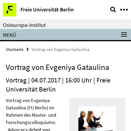
Springe
Service-
Freie Universität Berlin
direkt
Navigation
zu
Osteuropa-Institut
Inhalt
MENÜ
Startseite
Vortrag von Evgeniya Gataulina
Vortrag von Evgeniya Gataulina
Vortrag | 04.07.2017 | 16:00 Uhr | Freie
Universität Berlin
Vortrag von Evgeniya
Gataulina (FU Berlin) im
Rahmen des Master- und
Forschungscolloquiums:
„Advocacy-Arbeit von