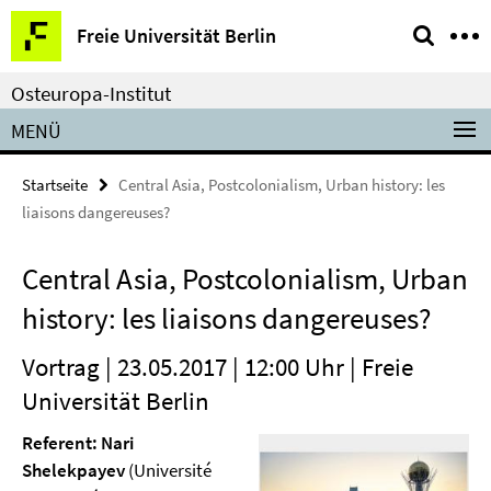
Springe
Service-
Freie Universität Berlin
direkt
Navigation
zu
Osteuropa-Institut
Inhalt
MENÜ
Startseite
Central Asia, Postcolonialism, Urban history: les
liaisons dangereuses?
Central Asia, Postcolonialism, Urban
history: les liaisons dangereuses?
Vortrag | 23.05.2017 | 12:00 Uhr | Freie
Universität Berlin
Referent: Nari
Shelekpayev
(Université