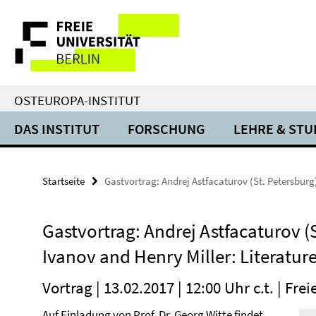
Springe
Service-
direkt
zu
Navigation
Inhalt
OSTEUROPA-INSTITUT
DAS INSTITUT
FORSCHUNG
LEHRE & ST
Startseite
Gastvortrag: Andrej Astfacaturov (St. Petersburg
Gastvortrag: Andrej Astfacaturov (S
Ivanov and Henry Miller: Literatur
Vortrag | 13.02.2017 | 12:00 Uhr c.t. | Fre
Auf Einladung von
Prof. Dr. Georg Witte
findet