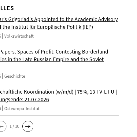
LLES
ris Grigoriadis Appointed to the Academic Advisory
 the Institut für Europäische Politik (IEP)
6
Volkswirtschaft
 Papers. Spaces of Profit: Contesting Borderland
es in the Late Russian Empire and the Soviet
6
Geschichte
chaftliche Koordination (w/m/d) | 75%, 13 TV-L FU |
ngsende: 21.07.2026
6
Osteuropa-Institut
1 / 10