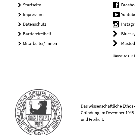
Startseite
Facebo
Impressum
Youtub
Datenschutz
Instag
Barrierefreiheit
Bluesk
Mitarbeiter/-innen
Mastod
Hinweise zur 
Das wissenschaftliche Ethos de
Gründung im Dezember 1948 v
und Freiheit.