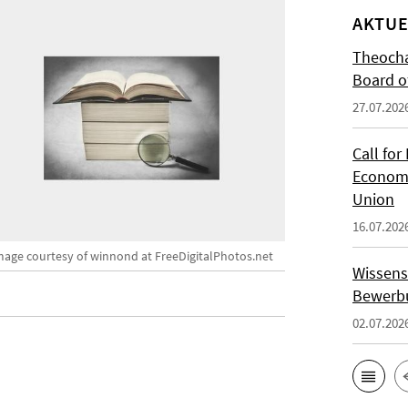
AKTUE
Theocha
Board of
27.07.202
Call for
Economi
Union
16.07.202
mage courtesy of winnond at FreeDigitalPhotos.net
Wissens
Bewerbu
02.07.202