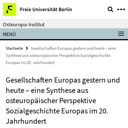
Springe
Service-
Freie Universität Berlin
direkt
Navigation
zu
Osteuropa-Institut
Inhalt
MENÜ
Startseite
Gesellschaften Europas gestern und heute – eine
Synthese aus osteuropäischer Perspektive Sozialgeschichte
Europas im 20. Jahrhundert
Gesellschaften Europas gestern und
heute – eine Synthese aus
osteuropäischer Perspektive
Sozialgeschichte Europas im 20.
Jahrhundert