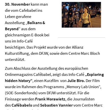
30. November
kann man
die vom Cafebabel ins
Leben gerufene
Ausstellung „
Balkans &
Beyond
“ aus dem
gleichnamigen E-Book bei
uns im Info-Café
besichtigen. Das Projekt wurde von der Allianz
Kulturstiftung, dem DFJW, sowie dem Centre Marc Bloch
unterstützt.
Zum Abschluss der Ausstellung des europäischen
Onlinemagazins Cafébabel, zeigt das Info-Café
„Exploring
hidden history“
, einen Kurzfilm
von
Julie Biro.
Der Film
wurde im Rahmen des Programms „Memory Lab Union“,
(SOE-Sonderfonds) vom DFJW unterstützt. Für die
Finissage werden
Frank Morawietz
, die Journalisten
des
Cafébabels
und
Sebastien Vannier
vom Centre Marc