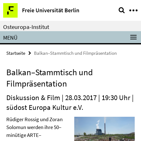
Springe
Service-
Freie Universität Berlin
direkt
Navigation
zu
Osteuropa-Institut
Inhalt
MENÜ
Startseite
Balkan–Stammtisch und Filmpräsentation
Balkan–Stammtisch und
Filmpräsentation
Diskussion & Film | 28.03.2017 | 19:30 Uhr |
südost Europa Kultur e.V.
Rüdiger Rossig und Zoran
Solomun werden ihre 50–
minütige ARTE–