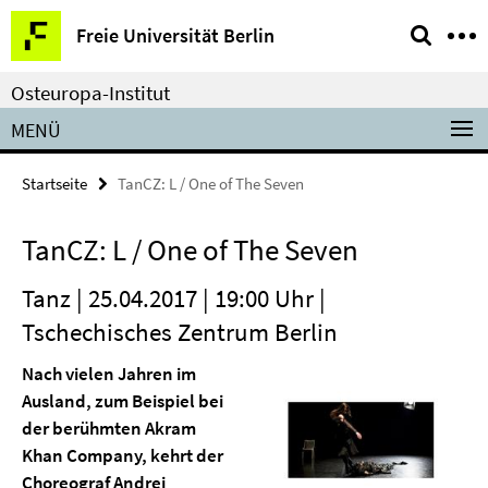
Springe
Service-
Freie Universität Berlin
direkt
Navigation
zu
Osteuropa-Institut
Inhalt
MENÜ
Startseite
TanCZ: L / One of The Seven
TanCZ: L / One of The Seven
Tanz | 25.04.2017 | 19:00 Uhr |
Tschechisches Zentrum Berlin
Nach vielen Jahren im
Ausland, zum Beispiel bei
der berühmten Akram
Khan Company, kehrt der
Choreograf Andrej