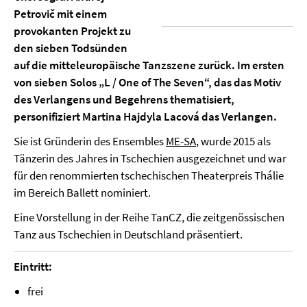
Petrovič mit einem
provokanten Projekt zu
den sieben Todsünden
auf die mitteleuropäische Tanzszene zurück. Im ersten
von sieben Solos „L / One of The Seven“, das das Motiv
des Verlangens und Begehrens thematisiert,
personifiziert Martina Hajdyla Lacová das Verlangen.
Sie ist Gründerin des Ensembles
ME-SA
, wurde 2015 als
Tänzerin des Jahres in Tschechien ausgezeichnet und war
für den renommierten tschechischen Theaterpreis Thálie
im Bereich Ballett nominiert.
Eine Vorstellung in der Reihe TanCZ, die zeitgenössischen
Tanz aus Tschechien in Deutschland präsentiert.
Eintritt:
frei