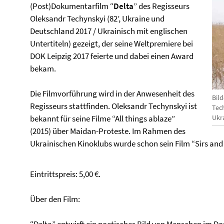
(Post)Dokumentarfilm “
Delta
” des Regisseurs
Oleksandr Techynskyi (82’, Ukraine und
Deutschland 2017 / Ukrainisch mit englischen
Untertiteln) gezeigt, der seine Weltpremiere bei
DOK Leipzig 2017 feierte und dabei einen Award
bekam.
Die Filmvorführung wird in der Anwesenheit des
Bild
Regisseurs stattfinden. Oleksandr Techynskyi ist
Tec
Ukra
bekannt für seine Filme “All things ablaze”
(2015) über Maidan-Proteste. Im Rahmen des
Ukrainischen Kinoklubs wurde schon sein Film “Sirs and 
Eintrittspreis: 5,00 €.
Über den Film: