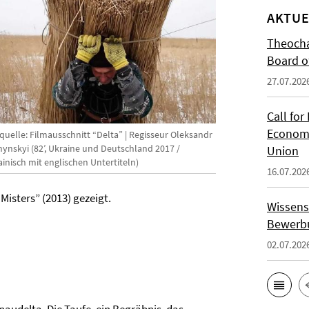
AKTUE
Theocha
Board of
27.07.202
Call for
Economi
quelle: Filmausschnitt “Delta” | Regisseur Oleksandr
hynskyi (82’, Ukraine und Deutschland 2017 /
Union
inisch mit englischen Untertiteln)
16.07.202
Misters” (2013) gezeigt.
Wissens
Bewerbu
02.07.202