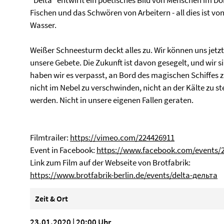
“Delta” entwirft ein poetisches Bild von Menschen im Do
Fischen und das Schwören von Arbeitern - all dies ist v
Wasser.
Weißer Schneesturm deckt alles zu. Wir kön­nen uns jetzt
unsere Gebete. Die Zukunft ist davon gesegelt, und wir si
haben wir es verpasst, an Bord des magischen Schiffes z
nicht im Nebel zu verschwinden, nicht an der Kälte zu s
werden. Nicht in unsere eigenen Fallen geraten.
Filmtrailer:
https://vimeo.com/224426911
Event in Facebook:
https://www.facebook.com/events/
Link zum Film auf der Webseite von Brotfabrik:
https://www.brotfabrik-berlin.de/events/delta-дельта
Zeit & Ort
23.01.2020 | 20:00 Uhr