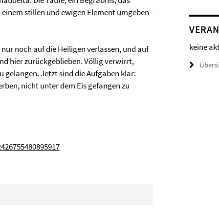
naudelta. Die Taufe, ein Begräbnis, das
on einem stillen und ewigen Element umgeben -
VERAN
keine ak
 nur noch auf die Heiligen verlassen, und auf
nd hier zurückgeblieben. Völlig verwirrt,
Übers
u gelangen. Jetzt sind die Aufgaben klar:
terben, nicht unter dem Eis gefangen zu
2426755480895917