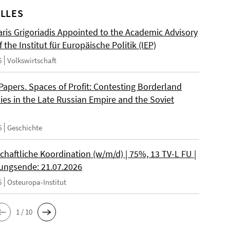
LLES
ris Grigoriadis Appointed to the Academic Advisory
 the Institut für Europäische Politik (IEP)
6
Volkswirtschaft
 Papers. Spaces of Profit: Contesting Borderland
es in the Late Russian Empire and the Soviet
6
Geschichte
chaftliche Koordination (w/m/d) | 75%, 13 TV-L FU |
ngsende: 21.07.2026
6
Osteuropa-Institut
1 / 10