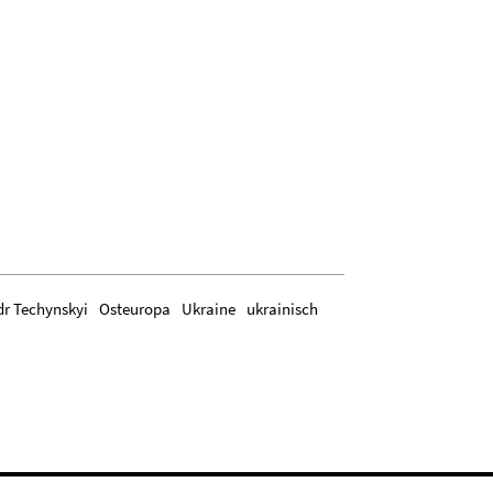
r Techynskyi
Osteuropa
Ukraine
ukrainisch