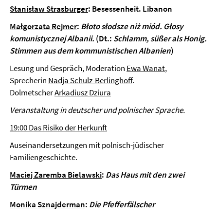
Stanisław Strasburger
: Besessenheit. Libanon
Małgorzata Rejmer
:
Błoto słodsze niż miód. Głosy
komunistycznej Albanii.
(Dt.:
Schlamm, süßer als Honig.
Sti
m
men aus dem kommunistischen Albanien
)
Lesung und Gespräch, Moderation
Ewa Wanat
,
Sprecherin
Nadja Schulz-Berlinghoff
.
Dolmetscher
Arkadiusz Dziura
Veranstaltung in deutscher und polnischer Sprache.
19:00 Das Risiko der Herkunft
Auseinandersetzungen mit polnisch-jüdischer
Familiengeschichte.
Maciej Zaremba Bielawski
:
Das Haus mit den zwei
Türmen
Monika Sznajderman
:
Die Pfefferfälscher