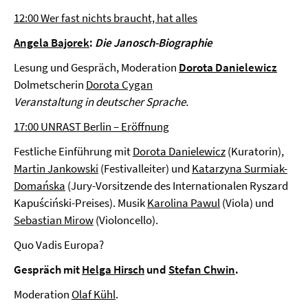
12:00 Wer fast nichts braucht, hat alles
Angela Bajorek
:
Die Janosch-Biographie
Lesung und Gespräch, Moderation
Dorota Danielewicz
Dolmetscherin
Dorota Cygan
Veranstaltung in deutscher Sprache.
17:00 UNRAST Berlin – Eröffnung
Festliche Einführung mit
Dorota Danielewicz
(Kuratorin),
Martin Jankowski
(Festivalleiter) und
Katarzyna Surmiak-
Domańska
(Jury-Vorsitzende des Internationalen Ryszard
Kapuściński-Preises). Musik
Karolina Pawul
(Viola) und
Sebastian Mirow
(Violoncello).
Quo Vadis Europa?
Gespräch mit
Helga Hirsch
und
Stefan Chwin
.
Moderation
Olaf Kühl
.