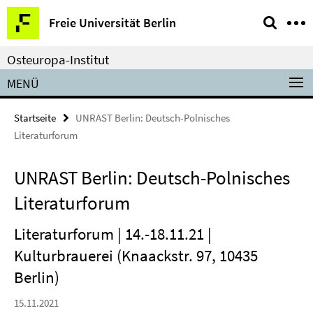
Springe
Service-
Freie Universität Berlin
direkt
Navigation
zu
Osteuropa-Institut
Inhalt
MENÜ
Startseite
UNRAST Berlin: Deutsch-Polnisches
Literaturforum
UNRAST Berlin: Deutsch-Polnisches
Literaturforum
Literaturforum | 14.-18.11.21 |
Kulturbrauerei (Knaackstr. 97, 10435
Berlin)
15.11.2021