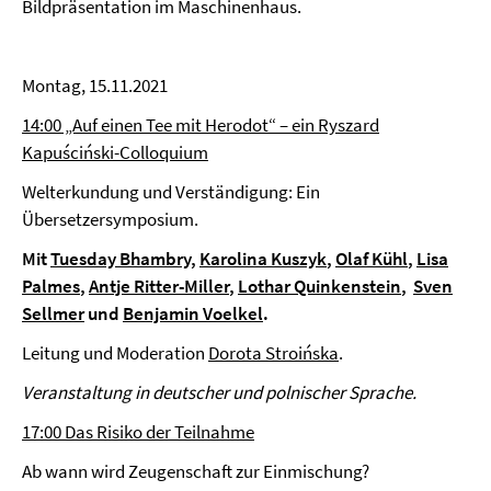
Bildpräsentation im Maschinenhaus.
Montag, 15.11.2021
14:00 „Auf einen Tee mit Herodot“ – ein Ryszard
Kapuściński-Colloquium
Welterkundung und Verständigung: Ein
Übersetzersymposium.
Mit
Tuesday Bhambry
,
Karolina Kuszyk
,
Olaf Kühl
,
Lisa
Palmes
,
Antje Ritter-Miller
,
Lothar Quinkenstein
,
Sven
Sellmer
und
Benjamin Voelkel
.
Leitung und Moderation
Dorota Stroińska
.
Veranstaltung in deutscher und polnischer Sprache.
17:00 Das Risiko der Teilnahme
Ab wann wird Zeugenschaft zur Einmischung?