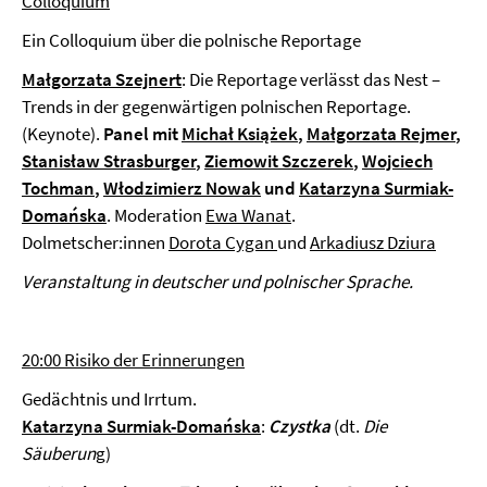
Colloquium
Ein Colloquium über die polnische Reportage
Małgorzata Szejnert
: Die Reportage verlässt das Nest –
Trends in der gegenwärtigen polnischen Reportage.
(Keynote).
Panel mit
Michał Książek
,
Małgorzata Rejmer
,
Stanisław Strasburger
,
Ziemowit Szczerek
,
Wojciech
Tochman
,
Włodzimierz Nowak
und
Katarzyna Surmiak-
Domańska
. Moderation
Ewa Wanat
.
Dolmetscher:innen
Dorota Cygan
und
Arkadiusz Dziura
Veranstaltung in deutscher und polnischer Sprache.
20:00 Risiko der Erinnerungen
Gedächtnis und Irrtum.
Katarzyna Surmiak-Domańska
:
Czystka
(dt.
Die
Säuberun
g)