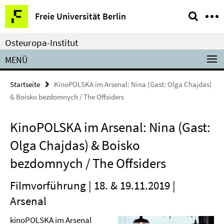
Springe
Service-
Freie Universität Berlin
direkt
Navigation
zu
Osteuropa-Institut
Inhalt
MENÜ
Startseite
KinoPOLSKA im Arsenal: Nina (Gast: Olga Chajdas)
& Boisko bezdomnych / The Offsiders
KinoPOLSKA im Arsenal: Nina (Gast:
Olga Chajdas) & Boisko
bezdomnych / The Offsiders
Filmvorführung | 18. & 19.11.2019 |
Arsenal
kinoPOLSKA im Arsenal