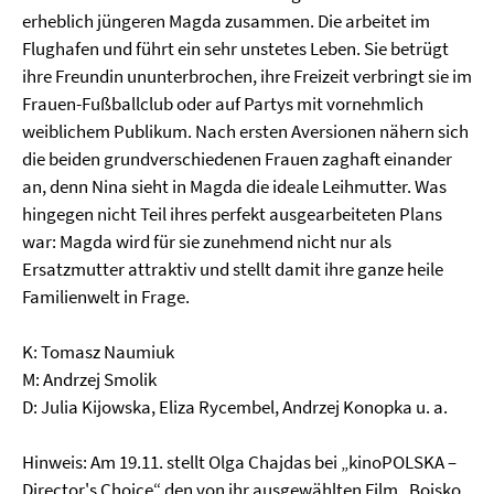
erheblich jüngeren Magda zusammen. Die arbeitet im
Flughafen und führt ein sehr unstetes Leben. Sie betrügt
ihre Freundin ununterbrochen, ihre Freizeit verbringt sie im
Frauen-Fußballclub oder auf Partys mit vornehmlich
weiblichem Publikum. Nach ersten Aversionen nähern sich
die beiden grundverschiedenen Frauen zaghaft einander
an, denn Nina sieht in Magda die ideale Leihmutter. Was
hingegen nicht Teil ihres perfekt ausgearbeiteten Plans
war: Magda wird für sie zunehmend nicht nur als
Ersatzmutter attraktiv und stellt damit ihre ganze heile
Familienwelt in Frage.
K: Tomasz Naumiuk
M: Andrzej Smolik
D: Julia Kijowska, Eliza Rycembel, Andrzej Konopka u. a.
Hinweis: Am 19.11. stellt Olga Chajdas bei „kinoPOLSKA –
Director's Choice“ den von ihr ausgewählten Film „Boisko