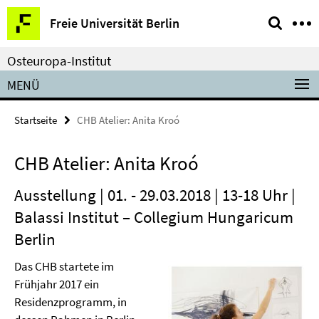
Springe
Service-
Freie Universität Berlin
direkt
Navigation
zu
Osteuropa-Institut
Inhalt
MENÜ
Startseite
CHB Atelier: Anita Kroó
CHB Atelier: Anita Kroó
Ausstellung | 01. - 29.03.2018 | 13-18 Uhr |
Balassi Institut – Collegium Hungaricum
Berlin
Das CHB startete im
Frühjahr 2017 ein
Residenzprogramm, in