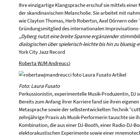
Ihre einzigartige Klangsprache erschuf sie mittels ein
der skandinavischen Melancholie. Sie arbeitet mit nahm
wie Clayton Thomas, Herb Robertsn, Axel Dörnern oder 
Gründungsmitglied des internationalen Improvisations
„Dyberg nutzt eine breite Spanne ergänzender stimmbild
dialogischen über spielerisch-leichte bis hin zu bluesig-
York City Jazz Record
Roberta WJM Andreucci
Foto: Laura Fusato
Perkussionistin, experimentelle Musik-Produzentin, DJ s
Bereits zum Anfang ihrer Karriere fand sie ihren eigenen 
Metasprache sowie der selbstentwickelten Technik “cutt
zehnjährige Praxis als Musik-Performerin tauschte sie ih
Kombination, die aus einer DJ-Booth, einer Radio-DJ-
elektorakustischen Experimente sowie einer mnemotech