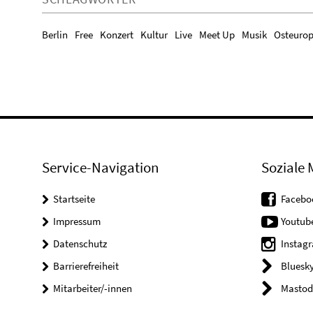
Berlin
Free
Konzert
Kultur
Live
Meet Up
Musik
Osteuro
Service-Navigation
Soziale 
Startseite
Facebo
Impressum
Youtub
Datenschutz
Instag
Barrierefreiheit
Bluesk
Mitarbeiter/-innen
Mastod