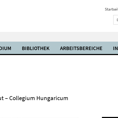
Startsei
UDIUM
BIBLIOTHEK
ARBEITSBEREICHE
I
titut – Collegium Hungaricum