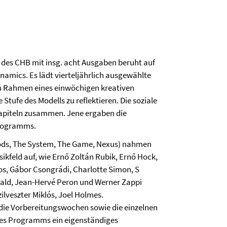
des CHB mit insg. acht Ausgaben beruht auf
namics. Es lädt vierteljährlich ausgewählte
m Rahmen eines einwöchigen kreativen
 Stufe des Modells zu reflektieren. Die soziale
Kapiteln zusammen. Jene ergaben die
programms.
Gods, The System, The Game, Nexus) nahmen
kfeld auf, wie Ernő Zoltán Rubik, Ernő Hock,
os, Gábor Csongrádi, Charlotte Simon, S
wald, Jean-Hervé Peron und Werner Zappi
ilveszter Miklós, Joel Holmes.
die Vorbereitungswochen sowie die einzelnen
es Programms ein eigenständiges