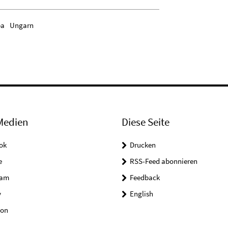
pa
Ungarn
Medien
Diese Seite
ok
Drucken
e
RSS-Feed abonnieren
ram
Feedback
y
English
on