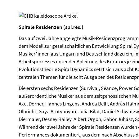
Spirale Residenzen (spi.res.)
Das auf zwei Jahre angelegte Musik-Residenzprogramm 
dem Modell zur gesellschaftlichen Entwicklung Spiral Dy
Musiker*innen aus Ungarn und Deutschland dazu ein, i
Arbeitsprozesses unter der Anleitung des Kurators je eine
Evolutionstheorie Spiral Dynamics setzt sich aus acht 
zentralen Themen für die acht Ausgaben des Residenz
Die ersten sechs Residenzen (Survival, Séance, Power 
außerordentliche Musiker aus dem zeitgenössischen Musi
Axel Dörner, Hannes Lingens, Andrea Belfi, András Halm
Olbricht, Gaya Arutyunyan, Julia Biłat, Daniel Schwarz
Diermaier, Desney Bailey, Albert Orgon, Gábor Juhász, Sz
Während der zwei Jahre der Spirale Residenzen wurden 
Performances dokumentiert, aus dem nach Abschluss d