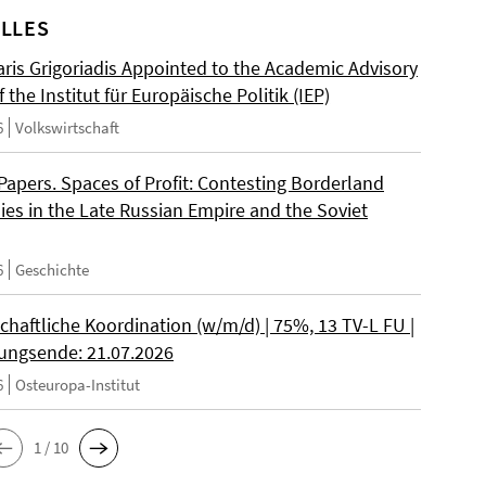
LLES
ris Grigoriadis Appointed to the Academic Advisory
 the Institut für Europäische Politik (IEP)
6
Volkswirtschaft
 Papers. Spaces of Profit: Contesting Borderland
es in the Late Russian Empire and the Soviet
6
Geschichte
chaftliche Koordination (w/m/d) | 75%, 13 TV-L FU |
ngsende: 21.07.2026
6
Osteuropa-Institut
1 / 10