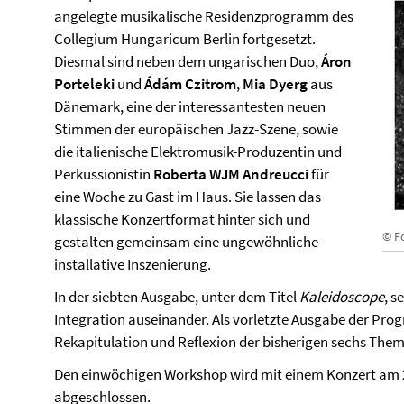
angelegte musikalische Residenzprogramm des
Collegium Hungaricum Berlin fortgesetzt.
Diesmal sind neben dem ungarischen Duo,
Áron
Porteleki
und
Ádám Czitrom
,
Mia Dyerg
aus
Dänemark, eine der interessantesten neuen
Stimmen der europäischen Jazz-Szene, sowie
die italienische Elektromusik-Produzentin und
Perkussionistin
Roberta WJM Andreucci
für
eine Woche zu Gast im Haus. Sie lassen das
klassische Konzertformat hinter sich und
© F
gestalten gemeinsam eine ungewöhnliche
installative Inszenierung.
In der siebten Ausgabe, unter dem Titel
Kaleidoscope
, s
Integration auseinander. Als vorletzte Ausgabe der Prog
Rekapitulation und Reflexion der bisherigen sechs The
Den einwöchigen Workshop wird mit einem Konzert am
abgeschlossen.