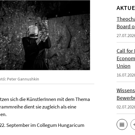
AKTUE
Theocha
Board of
27.07.202
Call for
Economi
Union
16.07.202
otó: Peter Gannushkin
Wissens
Bewerbu
etzen sich die KünstlerInnen mit dem Thema
rammreihe dient sie zugleich als eine
02.07.202
men.
 22. September im Collegum Hungaricum