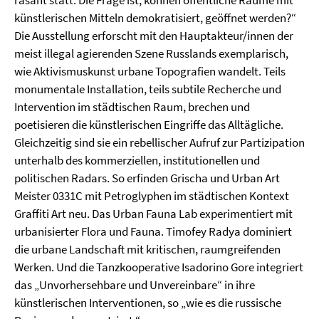
rasant statt. Die Frage ist, können öffentliche Räume mit
künstlerischen Mitteln demokratisiert, geöffnet werden?“
Die Ausstellung erforscht mit den Hauptakteur/innen der
meist illegal agierenden Szene Russlands exemplarisch,
wie Aktivismuskunst urbane Topografien wandelt. Teils
monumentale Installation, teils subtile Recherche und
Intervention im städtischen Raum, brechen und
poetisieren die künstlerischen Eingriffe das Alltägliche.
Gleichzeitig sind sie ein rebellischer Aufruf zur Partizipation
unterhalb des kommerziellen, institutionellen und
politischen Radars. So erfinden Grischa und Urban Art
Meister 0331С mit Petroglyphen im städtischen Kontext
Graffiti Art neu. Das Urban Fauna Lab experimentiert mit
urbanisierter Flora und Fauna. Timofey Radya dominiert
die urbane Landschaft mit kritischen, raumgreifenden
Werken. Und die Tanzkooperative Isadorino Gore integriert
das „Unvorhersehbare und Unvereinbare“ in ihre
künstlerischen Interventionen, so „wie es die russische