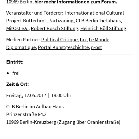
10969 Berlin,
hier mehr Informationen zum Forum
.
Veranstalter und Förderer:
Internationational Cultural
Project Butterbrot
,
Partizaning
,
CLB Berlin
,
betahaus,
MitOst e.V.
,
Robert Bosch Stiftung
,
Heinrich Böll Stiftung
.
Medien Partner:
Political Critique
,
taz
,
Le Monde
Diplomatique
,
Portal Kunstgeschichte
,
n-ost
Eintritt:
frei
Zeit & Ort:
Freitag, 12.05.2017 | 19:00 Uhr
CLB Berlin im Aufbau Haus
Prinzenstraße 84.2
10969 Berlin-Kreuzberg (Zugang über Oranienstraße)