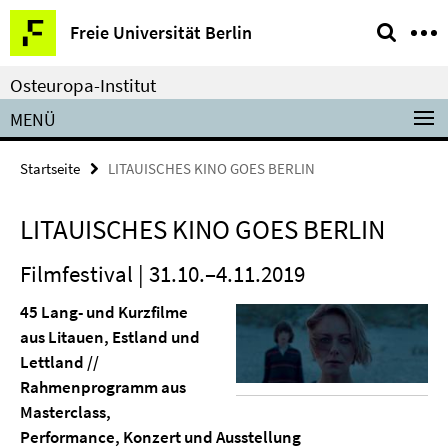
Springe
Service-
Freie Universität Berlin
direkt
Navigation
zu
Osteuropa-Institut
Inhalt
MENÜ
Startseite
LITAUISCHES KINO GOES BERLIN
LITAUISCHES KINO GOES BERLIN
Filmfestival | 31.10.–4.11.2019
45 Lang- und Kurzfilme
aus Litauen, Estland und
Lettland //
Rahmenprogramm aus
Masterclass,
Performance, Konzert und Ausstellung