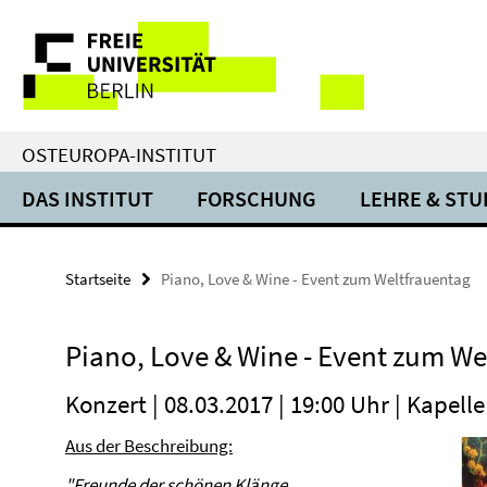
Springe
Service-
direkt
zu
Navigation
Inhalt
OSTEUROPA-INSTITUT
DAS INSTITUT
FORSCHUNG
LEHRE & ST
Startseite
Piano, Love & Wine - Event zum Weltfrauentag
Piano, Love & Wine - Event zum We
Konzert | 08.03.2017 | 19:00 Uhr | Kapel
Aus der Beschreibung:
"Freunde der schönen Klänge,