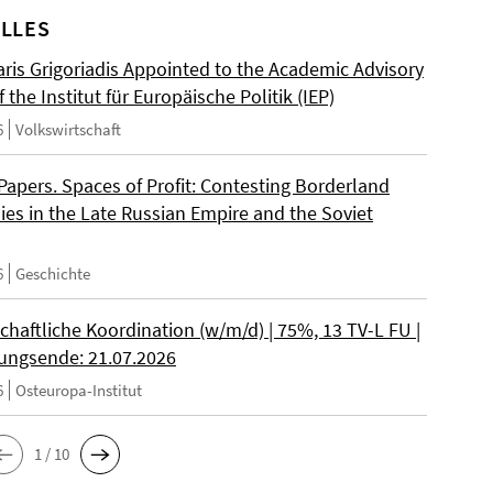
LLES
ris Grigoriadis Appointed to the Academic Advisory
 the Institut für Europäische Politik (IEP)
6
Volkswirtschaft
 Papers. Spaces of Profit: Contesting Borderland
es in the Late Russian Empire and the Soviet
6
Geschichte
chaftliche Koordination (w/m/d) | 75%, 13 TV-L FU |
ngsende: 21.07.2026
6
Osteuropa-Institut
1 / 10