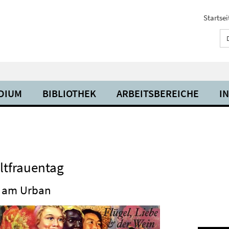
Startsei
UDIUM
BIBLIOTHEK
ARBEITSBEREICHE
I
ltfrauentag
le am Urban