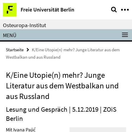
Springe
Service-
Freie Universität Berlin
direkt
Navigation
zu
Osteuropa-Institut
Inhalt
MENÜ
Startseite
K/Eine Utopie(n) mehr? Junge Literatur aus dem
Westbalkan und aus Russland
K/Eine Utopie(n) mehr? Junge
Literatur aus dem Westbalkan und
aus Russland
Lesung und Gespräch | 5.12.2019 | ZOiS
Berlin
Mit Ivana Pajić