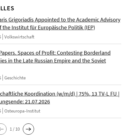
LLES
ris Grigoriadis Appointed to the Academic Advisory
 the Institut für Europäische Politik (IEP)
6
Volkswirtschaft
 Papers. Spaces of Profit: Contesting Borderland
es in the Late Russian Empire and the Soviet
6
Geschichte
chaftliche Koordination (w/m/d) | 75%, 13 TV-L FU |
ngsende: 21.07.2026
6
Osteuropa-Institut
1 / 10