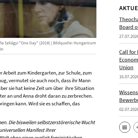
AKTUE
Theocha
Board of
27.07.202
ia Szilágyi "One Day" (2018) | Bildquelle: Hungaricum
in
Call for
Economi
Union
er Arbeit zum Kindergarten, zur Schule, zum
16.07.202
nug, vermutet sie auch noch, dass ihr Mann
 aber sie hat keine Zeit um über ihre Situation
Wissens
er an und Anna droht daran zu zerbrechen.
Bewerbu
ringen kann. Wird sie es schaffen, das
02.07.202
ben. Die bisweilen selbstzerstörerische Wucht
niversellen Manifest ihrer
elt ohne einen explizit feministischen