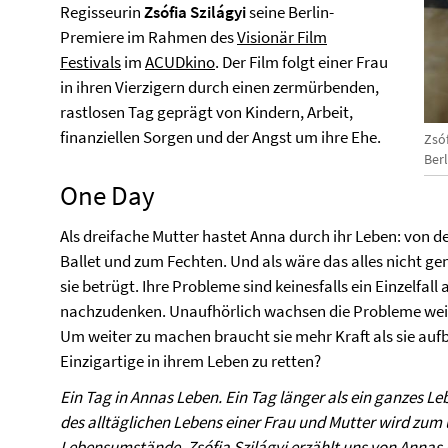
Regisseurin
Zsófia Szilágyi
seine Berlin-
Premiere im Rahmen des
Visionär Film
Festivals
im
ACUDkino
. Der Film folgt einer Frau
in ihren Vierzigern durch einen zermürbenden,
rastlosen Tag geprägt von Kindern, Arbeit,
finanziellen Sorgen und der Angst um ihre Ehe.
Zsóf
Berl
One Day
Als dreifache Mutter hastet Anna durch ihr Leben: von d
Ballet und zum Fechten. Und als wäre das alles nicht ge
sie betrügt. Ihre Probleme sind keinesfalls ein Einzelfall
nachzudenken. Unaufhörlich wachsen die Probleme weit
Um weiter zu machen braucht sie mehr Kraft als sie aufb
Einzigartige in ihrem Leben zu retten?
Ein Tag in Annas Leben. Ein Tag länger als ein ganzes Le
des alltäglichen Lebens einer Frau und Mutter wird zum u
Lebensumstände. Zsófia Szilágyi erzählt uns von Annas W