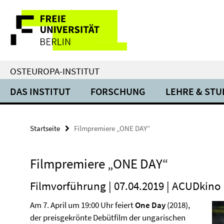
Springe
Service-
direkt
zu
Navigation
Inhalt
OSTEUROPA-INSTITUT
DAS INSTITUT
FORSCHUNG
LEHRE & ST
Startseite
Filmpremiere „ONE DAY“
Filmpremiere „ONE DAY“
Filmvorführung | 07.04.2019 | ACUDkino
Am 7. April um 19:00 Uhr feiert
One Day
(2018),
der preisgekrönte Debütfilm der ungarischen