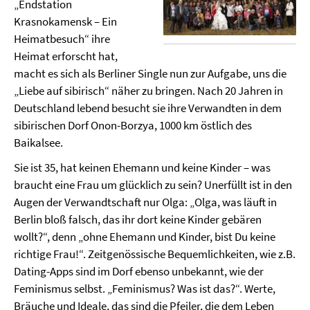
„Endstation
Krasnokamensk – Ein
Heimatbesuch“ ihre
Heimat erforscht hat,
macht es sich als Berliner Single nun zur Aufgabe, uns die
„Liebe auf sibirisch“ näher zu bringen. Nach 20 Jahren in
Deutschland lebend besucht sie ihre Verwandten in dem
sibirischen Dorf Onon-Borzya, 1000 km östlich des
Baikalsee.
Sie ist 35, hat keinen Ehemann und keine Kinder – was
braucht eine Frau um glücklich zu sein? Unerfüllt ist in den
Augen der Verwandtschaft nur Olga: „Olga, was läuft in
Berlin bloß falsch, das ihr dort keine Kinder gebären
wollt?“, denn „ohne Ehemann und Kinder, bist Du keine
richtige Frau!“. Zeitgenössische Bequemlichkeiten, wie z.B.
Dating-Apps sind im Dorf ebenso unbekannt, wie der
Feminismus selbst. „Feminismus? Was ist das?“. Werte,
Bräuche und Ideale, das sind die Pfeiler, die dem Leben