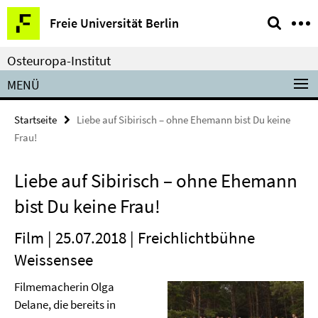
Springe
Service-
Freie Universität Berlin
direkt
Navigation
zu
Osteuropa-Institut
Inhalt
MENÜ
Startseite
Liebe auf Sibirisch – ohne Ehemann bist Du keine
Frau!
Liebe auf Sibirisch – ohne Ehemann
bist Du keine Frau!
Film | 25.07.2018 | Freichlichtbühne
Weissensee
Filmemacherin Olga
Delane, die bereits in