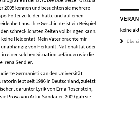
Biografie in der DVA. Die Übersetzer Urszula
er 2005 kennen und besuchten sie mehrere
po-Folter zu leiden hatte und auf einen
VERAN
denheit aus. Ihre Geschichte ist ein Beispiel
keine ak
 den schrecklichsten Zeiten vollbringen kann.
 keine Heldentat. Mein Vater brachte mir
Übers
unabhängig von Herkunft, Nationalität oder
in einer solchen Situation befänden wie die
e Irena Sendler.
udierte Germanistik an den Universität
atorin lebt seit 1986 in Deutschland, zuletzt
nischen, darunter Lyrik von Erna Rosenstein,
e Prosa von Artur Sandauer. 2009 gab sie