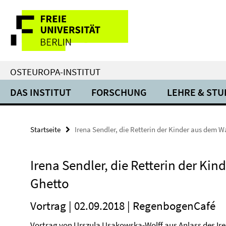
Springe
Service-
direkt
zu
Navigation
Inhalt
OSTEUROPA-INSTITUT
DAS INSTITUT
FORSCHUNG
LEHRE & ST
Startseite
Irena Sendler, die Retterin der Kinder aus dem 
Irena Sendler, die Retterin der Ki
Ghetto
Vortrag | 02.09.2018 | RegenbogenCafé
Vortrag von Urszula Usakowska-Wolff aus Anlass des Ir