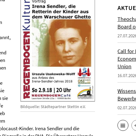
AKTUE
Theocha
n
Board of
27.07.202
annt,
Call for
end
Economi
hen
Union
hen
16.07.202
ie
sie
Wissens
 sie
Bewerbu
fe
Bildquelle: Städtepartner Stettin e.V.
02.07.202
ieb
nem
olocaust-Kinder. Irena Sendler und die