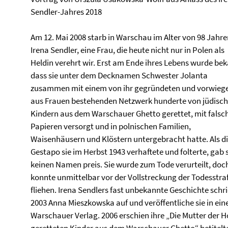
Sendler-Jahres 2018
Am 12. Mai 2008 starb in Warschau im Alter von 98 Jahre
Irena Sendler, eine Frau, die heute nicht nur in Polen als
Heldin verehrt wir. Erst am Ende ihres Lebens wurde bek
dass sie unter dem Decknamen Schwester Jolanta
zusammen mit einem von ihr gegründeten und vorwieg
aus Frauen bestehenden Netzwerk hunderte von jüdisc
Kindern aus dem Warschauer Ghetto gerettet, mit falsc
Papieren versorgt und in polnischen Familien,
Waisenhäusern und Klöstern untergebracht hatte. Als d
Gestapo sie im Herbst 1943 verhaftete und folterte, gab 
keinen Namen preis. Sie wurde zum Tode verurteilt, doch
konnte unmittelbar vor der Vollstreckung der Todesstra
fliehen. Irena Sendlers fast unbekannte Geschichte schr
2003 Anna Mieszkowska auf und veröffentliche sie in ei
Warschauer Verlag. 2006 erschien ihre „Die Mutter der H