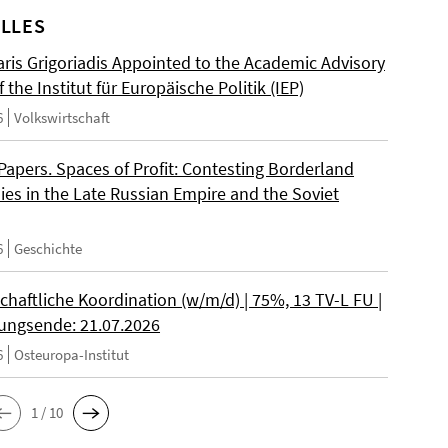
LLES
ris Grigoriadis Appointed to the Academic Advisory
 the Institut für Europäische Politik (IEP)
6
Volkswirtschaft
 Papers. Spaces of Profit: Contesting Borderland
es in the Late Russian Empire and the Soviet
6
Geschichte
chaftliche Koordination (w/m/d) | 75%, 13 TV-L FU |
ngsende: 21.07.2026
6
Osteuropa-Institut
1 / 10