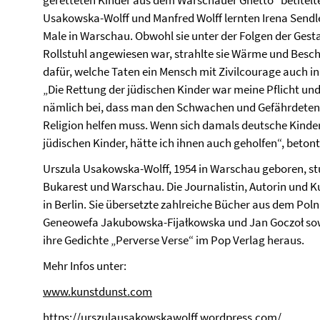
geretteten Kinder aus dem Warschauer Ghetto“ betitelte 
Usakowska-Wolff und Manfred Wolff lernten Irena Sendl
Male in Warschau. Obwohl sie unter der Folgen der Gesta
Rollstuhl angewiesen war, strahlte sie Wärme und Beschei
dafür, welche Taten ein Mensch mit Zivilcourage auch in
„Die Rettung der jüdischen Kinder war meine Pflicht und
nämlich bei, dass man den Schwachen und Gefährdeten 
Religion helfen muss. Wenn sich damals deutsche Kinder 
jüdischen Kinder, hätte ich ihnen auch geholfen“, betont
Urszula Usakowska-Wolff, 1954 in Warschau geboren, st
Bukarest und Warschau. Die Journalistin, Autorin und Kur
in Berlin. Sie übersetzte zahlreiche Bücher aus dem Pol
Geneowefa Jakubowska-Fijałkowska und Jan Goczoł sowi
ihre Gedichte „Perverse Verse“ im Pop Verlag heraus.
Mehr Infos unter:
www.kunstdunst.com
https://urszulausakowskawolff.wordpress.com/