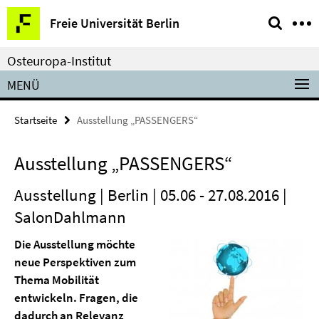
Springe
Service-
Freie Universität Berlin
direkt
Navigation
zu
Osteuropa-Institut
Inhalt
MENÜ
Startseite
Ausstellung „PASSENGERS“
Ausstellung „PASSENGERS“
Ausstellung | Berlin | 05.06 - 27.08.2016 |
SalonDahlmann
Die Ausstellung möchte
neue Perspektiven zum
Thema Mobilität
entwickeln. Fragen, die
dadurch an Relevanz