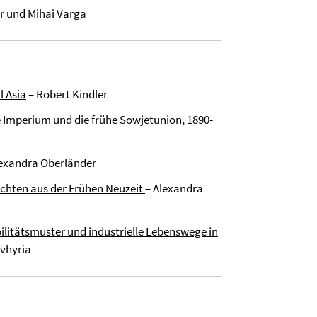
r und Mihai Varga
l Asia
– Robert Kindler
 Imperium und die frühe Sowjetunion, 1890-
exandra Oberländer
chten aus der Frühen Neuzeit
– Alexandra
litätsmuster und industrielle Lebenswege in
vhyria