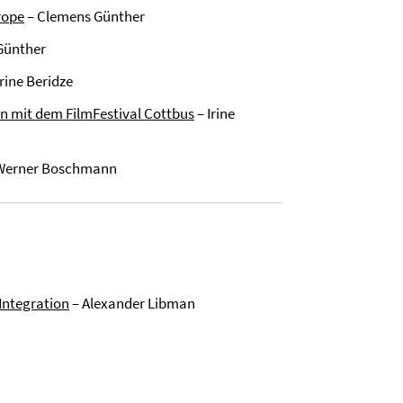
rope
– Clemens Günther
Günther
Irine Beridze
on mit dem FilmFestival Cottbus
– Irine
Werner Boschmann
Integration
– Alexander Libman