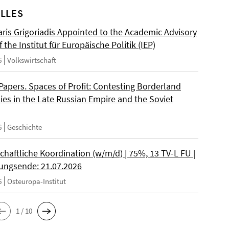
LLES
ris Grigoriadis Appointed to the Academic Advisory
 the Institut für Europäische Politik (IEP)
6
Volkswirtschaft
 Papers. Spaces of Profit: Contesting Borderland
es in the Late Russian Empire and the Soviet
6
Geschichte
chaftliche Koordination (w/m/d) | 75%, 13 TV-L FU |
ngsende: 21.07.2026
6
Osteuropa-Institut
1 / 10
___