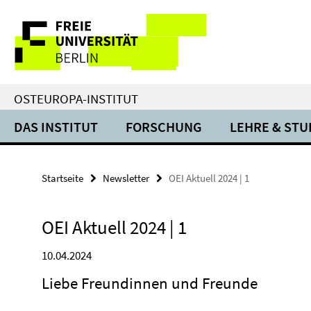
Springe
Service-
direkt
zu
Navigation
Inhalt
OSTEUROPA-INSTITUT
DAS INSTITUT
FORSCHUNG
LEHRE & ST
Startseite
Newsletter
OEI Aktuell 2024 | 1
OEI Aktuell 2024 | 1
10.04.2024
Liebe Freundinnen und Freunde