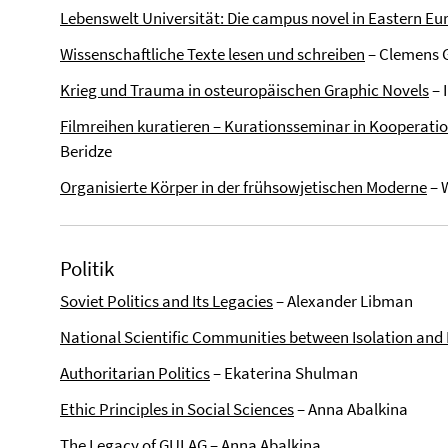
Lebenswelt Universität: Die campus novel in Eastern Eu
Wissenschaftliche Texte lesen und schreiben
– Clemens 
Krieg und Trauma in osteuropäischen Graphic Novels
– 
Filmreihen kuratieren – Kurationsseminar in Kooperati
Beridze
Organisierte Körper in der frühsowjetischen Moderne
– 
Politik
Soviet Politics and Its Legacies
– Alexander Libman
National Scientific Communities between Isolation and 
Authoritarian Politics
– Ekaterina Shulman
Ethic Principles in Social Sciences
– Anna Abalkina
The Legacy of GULAG
– Anna Abalkina