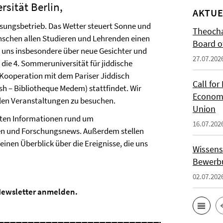
rsität Berlin,
AKTUE
sungsbetrieb. Das Wetter steuert Sonne und
Theocha
nschen allen Studieren und Lehrenden einen
Board of
r uns insbesondere über neue Gesichter und
27.07.202
die 4. Sommeruniversität für jiddische
n Kooperation mit dem Pariser Jiddisch
Call for
sh – Bibliotheque Medem) stattfindet. Wir
Economi
ielen Veranstaltungen zu besuchen.
Union
sten Informationen rund um
16.07.202
en und Forschungsnews. Außerdem stellen
einen Überblick über die Ereignisse, die uns
Wissens
Bewerbu
02.07.202
 Newsletter anmelden.
_____________________________________