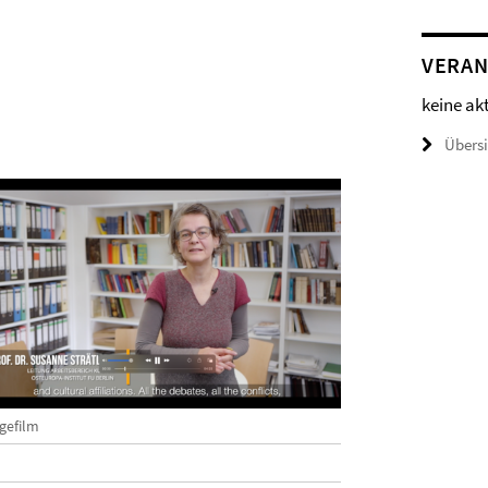
VERAN
keine ak
Übers
gefilm