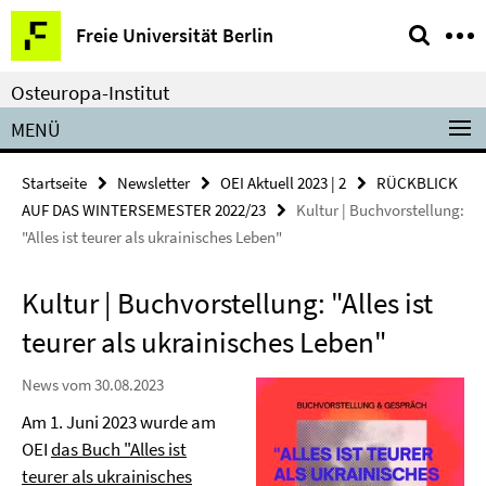
Springe
Service-
Freie Universität Berlin
direkt
Navigation
zu
Osteuropa-Institut
Inhalt
MENÜ
Startseite
Newsletter
OEI Aktuell 2023 | 2
RÜCKBLICK
AUF DAS WINTERSEMESTER 2022/23
Kultur | Buchvorstellung:
"Alles ist teurer als ukrainisches Leben"
Kultur | Buchvorstellung: "Alles ist
teurer als ukrainisches Leben"
News vom 30.08.2023
Am 1. Juni 2023 wurde am
OEI
das Buch "Alles ist
teurer als ukrainisches