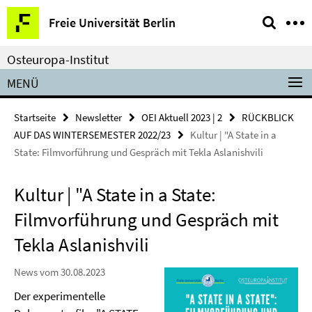
Springe
Service-
Freie Universität Berlin
direkt
Navigation
zu
Osteuropa-Institut
Inhalt
MENÜ
Startseite
Newsletter
OEI Aktuell 2023 | 2
RÜCKBLICK
AUF DAS WINTERSEMESTER 2022/23
Kultur | "A State in a
State: Filmvorführung und Gespräch mit Tekla Aslanishvili
Kultur | "A State in a State:
Filmvorführung und Gespräch mit
Tekla Aslanishvili
News vom 30.08.2023
Der experimentelle