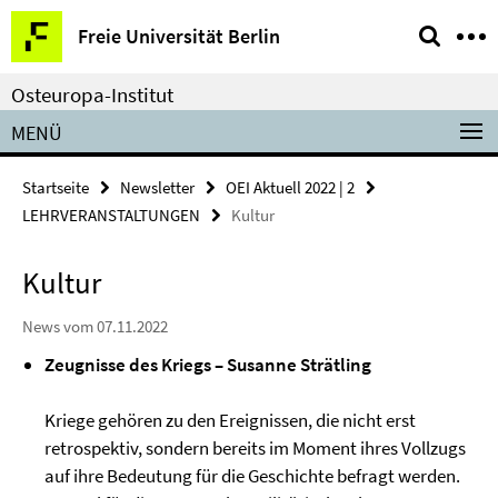
Springe
Service-
Freie Universität Berlin
direkt
Navigation
zu
Osteuropa-Institut
Inhalt
MENÜ
Startseite
Newsletter
OEI Aktuell 2022 | 2
LEHRVERANSTALTUNGEN
Kultur
Kultur
News vom 07.11.2022
Zeugnisse des Kriegs – Susanne Strätling
Kriege gehören zu den Ereignissen, die nicht erst
retrospektiv, sondern bereits im Moment ihres Vollzugs
auf ihre Bedeutung für die Geschichte befragt werden.