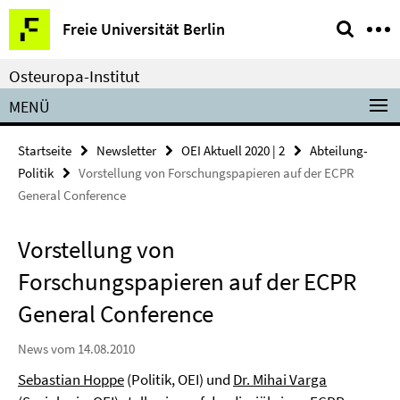
Springe
Service-
Freie Universität Berlin
direkt
Navigation
zu
Osteuropa-Institut
Inhalt
MENÜ
Startseite
Newsletter
OEI Aktuell 2020 | 2
Abteilung-
Politik
Vorstellung von Forschungspapieren auf der ECPR
General Conference
Vorstellung von
Forschungspapieren auf der ECPR
General Conference
News vom 14.08.2010
Sebastian Hoppe
(Politik, OEI) und
Dr. Mihai Varga