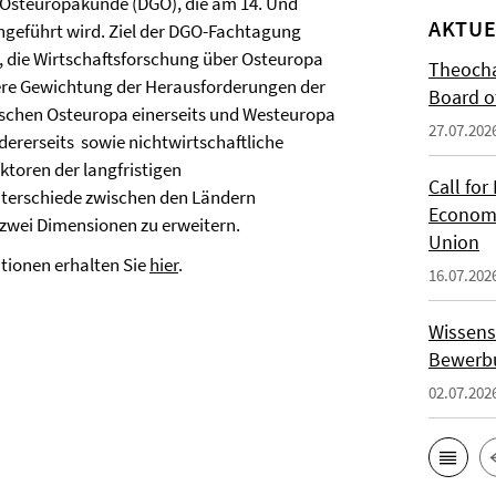
r Osteuropakunde (DGO), die am 14. Und
AKTUE
hgeführt wird. Ziel der DGO-Fachtagung
es, die Wirtschaftsforschung über Osteuropa
Theocha
ere Gewichtung der Herausforderungen der
Board of
schen Osteuropa einerseits und Westeuropa
27.07.202
ererseits sowie nichtwirtschaftliche
toren der langfristigen
Call for
terschiede zwischen den Ländern
Economi
zwei Dimensionen zu erweitern.
Union
tionen erhalten Sie
hier
.
16.07.202
Wissens
Bewerbu
02.07.202