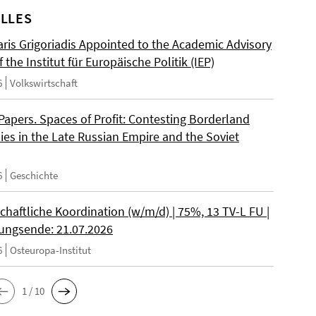
LLES
ris Grigoriadis Appointed to the Academic Advisory
 the Institut für Europäische Politik (IEP)
6
Volkswirtschaft
 Papers. Spaces of Profit: Contesting Borderland
es in the Late Russian Empire and the Soviet
6
Geschichte
chaftliche Koordination (w/m/d) | 75%, 13 TV-L FU |
ngsende: 21.07.2026
6
Osteuropa-Institut
1 / 10