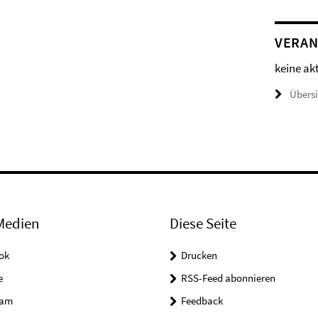
VERAN
keine ak
Übers
Medien
Diese Seite
ok
Drucken
e
RSS-Feed abonnieren
ram
Feedback