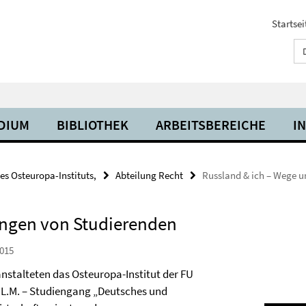
Startsei
UDIUM
BIBLIOTHEK
ARBEITSBEREICHE
I
es Osteuropa-Instituts,
Abteilung Recht
Russland & ich – Wege 
ungen von Studierenden
015
anstalteten das Osteuropa-Institut der FU
L.L.M. – Studiengang „Deutsches und