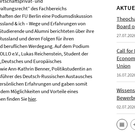
rtschaftsprivat- und
AKTUE
altungsrecht“ des Fachbereichs
aften der FU Berlin eine Podiumsdiskussion
Theocha
sland & ich – Wege und Erfahrungen von
Board of
Studierende und Alumni berichteten über ihre
27.07.202
Russland und deren Folgen für ihren
nd beruflichen Werdegang. Auf dem Podium
Call for
OLLO e.V., Lukas Reichenstein, Student der
Economi
. „Deutsches und Europäisches
Union
wie Ann-Kathrin Benner, Politikstudentin an
16.07.202
tsführer des Deutsch-Russischen Austausches
n persönlichen Erfahrungen und gaben somit
Wissens
zudem Möglichkeiten und Vorteile eines
Bewerbu
nen finden Sie
hier
.
02.07.202