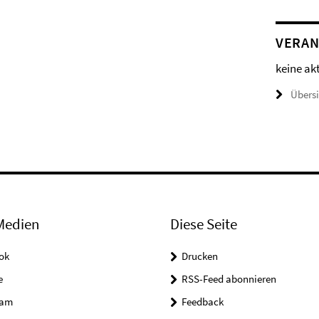
VERAN
keine ak
Übers
Medien
Diese Seite
ok
Drucken
e
RSS-Feed abonnieren
ram
Feedback