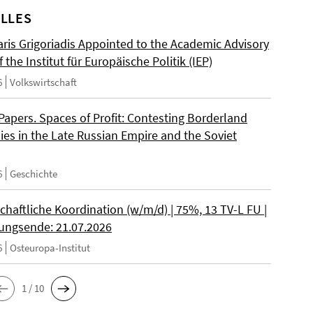
LLES
ris Grigoriadis Appointed to the Academic Advisory
 the Institut für Europäische Politik (IEP)
6
Volkswirtschaft
 Papers. Spaces of Profit: Contesting Borderland
es in the Late Russian Empire and the Soviet
6
Geschichte
chaftliche Koordination (w/m/d) | 75%, 13 TV-L FU |
ngsende: 21.07.2026
6
Osteuropa-Institut
1 / 10