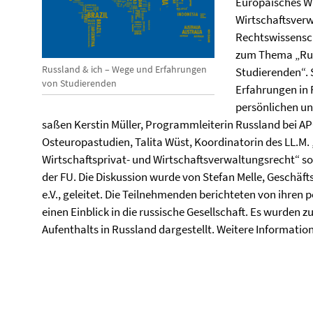
Europäisches Wi
Wirtschaftsverw
Rechtswissensch
zum Thema „Rus
Russland & ich – Wege und Erfahrungen
Studierenden“. 
von Studierenden
Erfahrungen in 
persönlichen u
saßen Kerstin Müller, Programmleiterin Russland bei AP
Osteuropastudien, Talita Wüst, Koordinatorin des LL.M
Wirtschaftsprivat- und Wirtschaftsverwaltungsrecht“ so
der FU. Die Diskussion wurde von Stefan Melle, Geschäf
e.V., geleitet. Die Teilnehmenden berichteten von ihre
einen Einblick in die russische Gesellschaft. Es wurden 
Aufenthalts in Russland dargestellt. Weitere Informatio