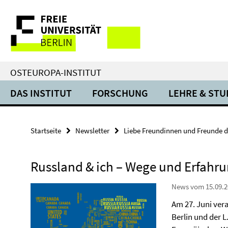
Springe
Service-
direkt
zu
Navigation
Inhalt
OSTEUROPA-INSTITUT
DAS INSTITUT
FORSCHUNG
LEHRE & ST
Startseite
Newsletter
Liebe Freundinnen und Freunde d
Russland & ich – Wege und Erfahr
News vom 15.09.2
Am 27. Juni ver
Berlin und der 