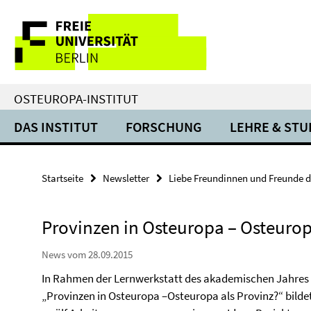
Springe
Service-
direkt
zu
Navigation
Inhalt
OSTEUROPA-INSTITUT
DAS INSTITUT
FORSCHUNG
LEHRE & ST
Startseite
Newsletter
Liebe Freundinnen und Freunde d
Provinzen in Osteuropa – Osteurop
News vom 28.09.2015
In Rahmen der Lernwerkstatt des akademischen Jahre
„Provinzen in Osteuropa –Osteuropa als Provinz?“ bilde