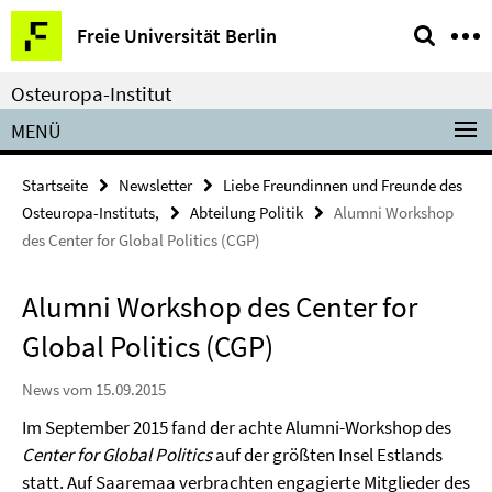
Springe
Service-
Freie Universität Berlin
direkt
Navigation
zu
Osteuropa-Institut
Inhalt
MENÜ
Startseite
Newsletter
Liebe Freundinnen und Freunde des
Osteuropa-Instituts,
Abteilung Politik
Alumni Workshop
des Center for Global Politics (CGP)
Alumni Workshop des Center for
Global Politics (CGP)
News vom 15.09.2015
Im September 2015 fand der achte Alumni-Workshop des
Center for Global Politics
auf der größten Insel Estlands
statt. Auf Saaremaa verbrachten engagierte Mitglieder des