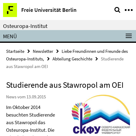
Springe
Service-
Freie Universität Berlin
direkt
Navigation
zu
Osteuropa-Institut
Inhalt
MENÜ
Startseite
Newsletter
Liebe Freundinnen und Freunde des
Osteuropa-Instituts,
Abteilung Geschichte
Studierende
aus Stawropol am OEI
Studierende aus Stawropol am OEI
News vom 13.09.2015
Im Oktober 2014
besuchten Studierende
aus Stawropol das
Osteuropa-Institut. Die