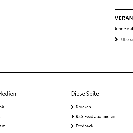
VERAN
keine ak
Übers
Medien
Diese Seite
ok
Drucken
e
RSS-Feed abonnieren
ram
Feedback