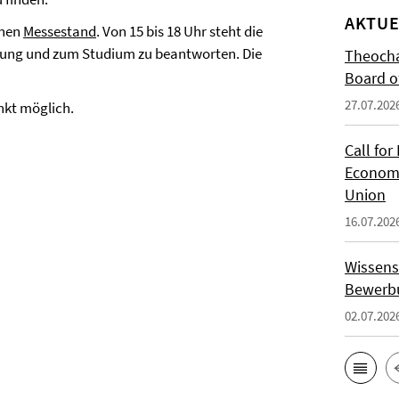
AKTUE
inen
Messestand
. Von 15 bis 18 Uhr steht die
bung und zum Studium zu beantworten. Die
Theocha
Board of
27.07.202
nkt möglich.
Call for
Economi
Union
16.07.202
Wissens
Bewerbu
02.07.202