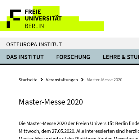
Springe
Service-
direkt
zu
Navigation
Inhalt
OSTEUROPA-INSTITUT
DAS INSTITUT
FORSCHUNG
LEHRE & ST
Startseite
Veranstaltungen
Master-Messe 2020
Master-Messe 2020
Die Master-Messe 2020 der Freien Universität Berlin find
Mittwoch, dem 27.05.2020. Alle Interessierten sind herzli
Master-Messe sind auf der
Plattform für den Messetag
zu