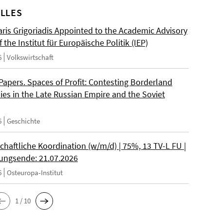
LLES
ris Grigoriadis Appointed to the Academic Advisory
 the Institut für Europäische Politik (IEP)
6
Volkswirtschaft
 Papers. Spaces of Profit: Contesting Borderland
es in the Late Russian Empire and the Soviet
6
Geschichte
chaftliche Koordination (w/m/d) | 75%, 13 TV-L FU |
ngsende: 21.07.2026
6
Osteuropa-Institut
1 / 10