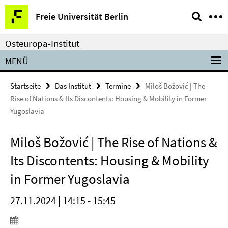
Springe
Service-
Freie Universität Berlin
direkt
Navigation
zu
Osteuropa-Institut
Inhalt
MENÜ
Startseite
Das Institut
Termine
Miloš Božović | The
Rise of Nations & Its Discontents: Housing & Mobility in Former
Yugoslavia
Miloš Božović | The Rise of Nations &
Its Discontents: Housing & Mobility
in Former Yugoslavia
27.11.2024 | 14:15 - 15:45