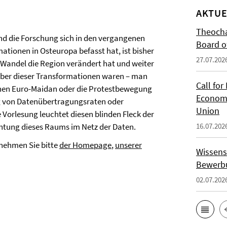
AKTUE
Theocha
end die Forschung sich in den vergangenen
Board of
ationen in Osteuropa befasst hat, ist bisher
27.07.202
e Wandel die Region verändert hat und weiter
eiber dieser Transformationen waren – man
Call for
enen Euro-Maidan oder die Protestbewegung
Economi
g von Datenübertragungsraten oder
Union
 Vorlesung leuchtet diesen blinden Fleck der
htung dieses Raums im Netz der Daten.
16.07.202
ntnehmen Sie bitte
der Homepage
,
unserer
Wissens
Bewerbu
02.07.202