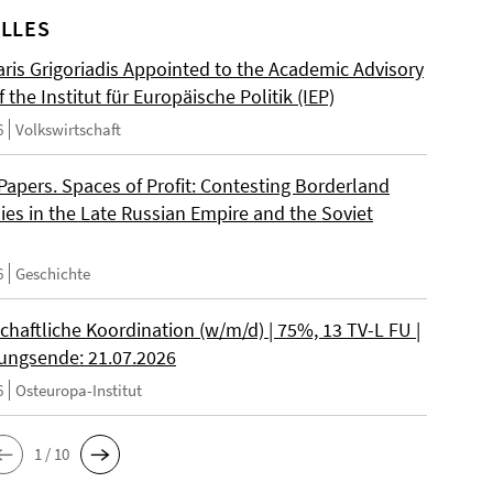
LLES
ris Grigoriadis Appointed to the Academic Advisory
 the Institut für Europäische Politik (IEP)
6
Volkswirtschaft
 Papers. Spaces of Profit: Contesting Borderland
es in the Late Russian Empire and the Soviet
6
Geschichte
chaftliche Koordination (w/m/d) | 75%, 13 TV-L FU |
ngsende: 21.07.2026
6
Osteuropa-Institut
1 / 10