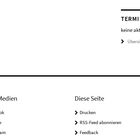
TERMI
keine ak
Übers
Medien
Diese Seite
ok
Drucken
e
RSS-Feed abonnieren
ram
Feedback