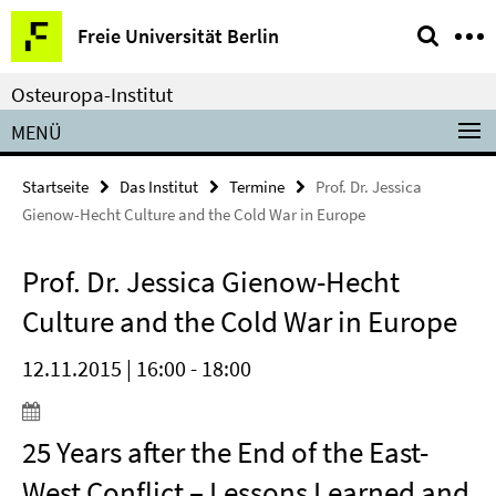
Springe
Service-
Freie Universität Berlin
direkt
Navigation
zu
Osteuropa-Institut
Inhalt
MENÜ
Startseite
Das Institut
Termine
Prof. Dr. Jessica
Gienow-Hecht Culture and the Cold War in Europe
Prof. Dr. Jessica Gienow-Hecht
Culture and the Cold War in Europe
12.11.2015 | 16:00 - 18:00
25 Years after the End of the East-
West Conflict – Lessons Learned and