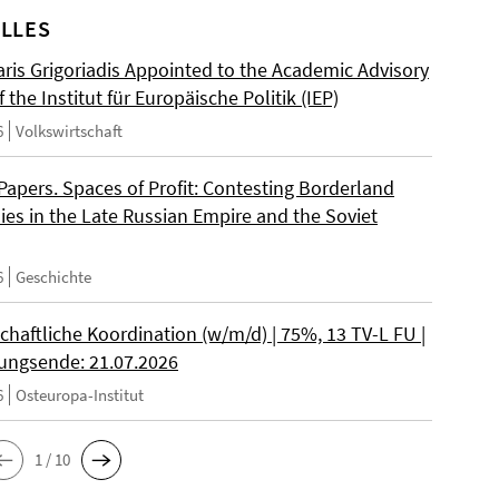
LLES
ris Grigoriadis Appointed to the Academic Advisory
 the Institut für Europäische Politik (IEP)
6
Volkswirtschaft
 Papers. Spaces of Profit: Contesting Borderland
es in the Late Russian Empire and the Soviet
6
Geschichte
chaftliche Koordination (w/m/d) | 75%, 13 TV-L FU |
ngsende: 21.07.2026
6
Osteuropa-Institut
1 / 10