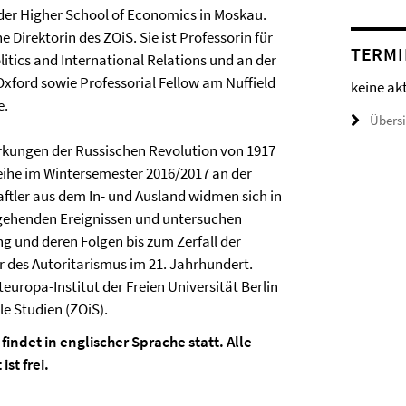
n der Higher School of Economics in Moskau.
e Direktorin des ZOiS. Sie ist Professorin für
TERMI
itics and International Relations und an der
 Oxford sowie Professorial Fellow am Nuffield
keine ak
e.
Übers
irkungen der Russischen Revolution von 1917
reihe im Wintersemester 2016/2017 an der
aftler aus dem In- und Ausland widmen sich in
angehenden Ereignissen und untersuchen
g und deren Folgen bis zum Zerfall der
 des Autoritarismus im 21. Jahrhundert.
uropa-Institut der Freien Universität Berlin
e Studien (ZOiS).
findet in englischer Sprache statt. Alle
st frei.