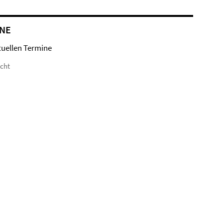
NE
tuellen Termine
icht