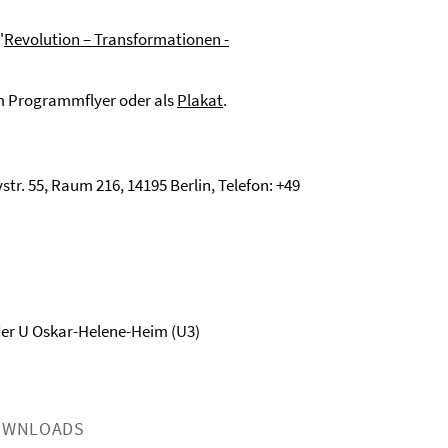
"
Revolution – Transformationen -
m Programmflyer oder als
Plakat
.
tr. 55, Raum 216, 14195 Berlin, Telefon: +49
oder U Oskar-Helene-Heim (U3)
OWNLOADS