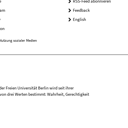
e
RSS-Feed abonnieren
ram
Feedback
y
English
on
Nutzung sozialer Medien
r Freien Universität Berlin wird seit ihrer
on drei Werten bestimmt: Wahrheit, Gerechtigkeit