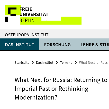
Springe
Service-
direkt
zu
Navigation
Inhalt
OSTEUROPA-INSTITUT
DAS INSTITUT
FORSCHUNG
LEHRE & ST
Startseite
Das Institut
Termine
What Next for Russ
What Next for Russia: Returning to
Imperial Past or Rethinking
Modernization?