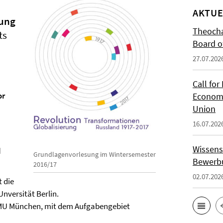
AKTUE
rung
Theocha
ts
Board of
27.07.202
Call for
or
Economi
Union
16.07.202
Wissens
d
Grundlagenvorlesung im Wintersemester
Bewerbu
2016/17
02.07.202
t die
Unversität Berlin.
 LMU München, mit dem Aufgabengebiet