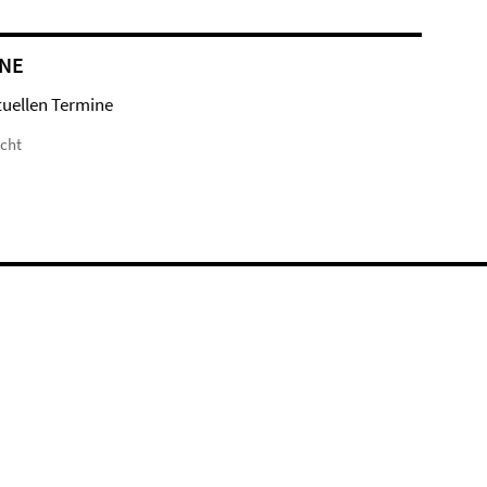
NE
tuellen Termine
icht