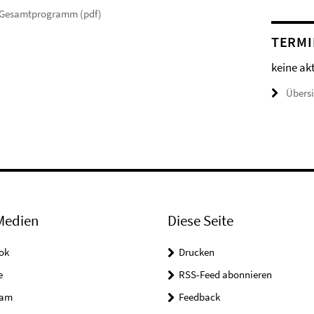
Gesamtprogramm (pdf)
TERMI
keine ak
Übers
Medien
Diese Seite
ok
Drucken
e
RSS-Feed abonnieren
ram
Feedback