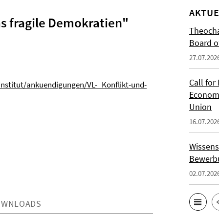
AKTUE
as fragile Demokratien"
Theocha
Board of
27.07.202
Call for
/institut/ankuendigungen/VL-_Konflikt-und-
Economi
Union
16.07.202
Wissens
Bewerbu
02.07.202
OWNLOADS