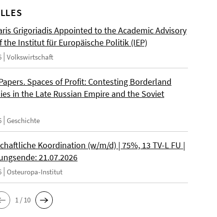
LLES
ris Grigoriadis Appointed to the Academic Advisory
 the Institut für Europäische Politik (IEP)
6
Volkswirtschaft
 Papers. Spaces of Profit: Contesting Borderland
es in the Late Russian Empire and the Soviet
6
Geschichte
chaftliche Koordination (w/m/d) | 75%, 13 TV-L FU |
ngsende: 21.07.2026
6
Osteuropa-Institut
1 / 10