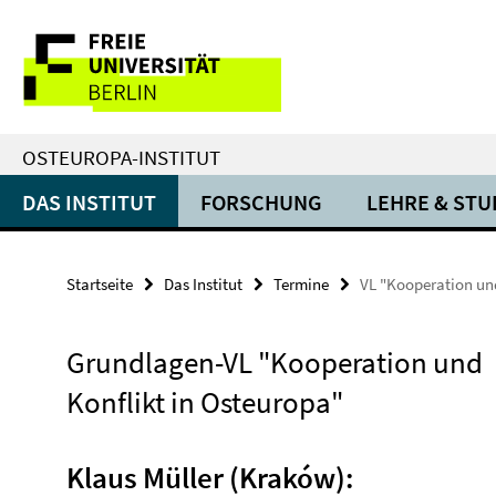
Springe
Service-
direkt
zu
Navigation
Inhalt
OSTEUROPA-INSTITUT
DAS INSTITUT
FORSCHUNG
LEHRE & ST
Startseite
Das Institut
Termine
VL "Kooperation und
Grundlagen-VL "Kooperation und
Konflikt in Osteuropa"
Klaus Müller (Kraków):