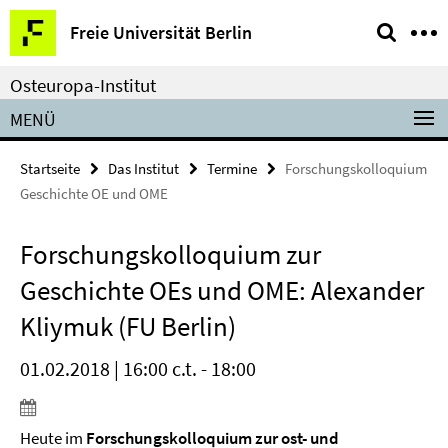
Springe
Service-
Freie Universität Berlin
direkt
Navigation
zu
Osteuropa-Institut
Inhalt
MENÜ
Startseite
Das Institut
Termine
Forschungskolloquium
Geschichte OE und OME
Forschungskolloquium zur
Geschichte OEs und OME: Alexander
Kliymuk (FU Berlin)
01.02.2018 | 16:00 c.t. - 18:00
Heute im
Forschungskolloquium zur ost- und