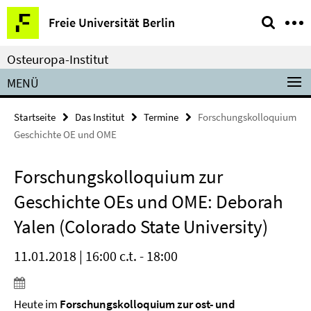
Springe
Service-
Freie Universität Berlin
direkt
Navigation
zu
Osteuropa-Institut
Inhalt
MENÜ
Startseite
Das Institut
Termine
Forschungskolloquium
Geschichte OE und OME
Forschungskolloquium zur
Geschichte OEs und OME: Deborah
Yalen (Colorado State University)
11.01.2018 | 16:00 c.t. - 18:00
Heute im
Forschungskolloquium zur ost- und