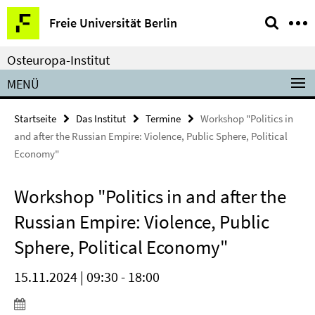
Springe
Service-
Freie Universität Berlin
direkt
Navigation
zu
Osteuropa-Institut
Inhalt
MENÜ
Startseite
Das Institut
Termine
Workshop "Politics in
and after the Russian Empire: Violence, Public Sphere, Political
Economy"
Workshop "Politics in and after the
Russian Empire: Violence, Public
Sphere, Political Economy"
15.11.2024 | 09:30 - 18:00