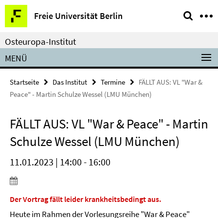
Springe
Service-
Freie Universität Berlin
direkt
Navigation
zu
Osteuropa-Institut
Inhalt
MENÜ
Startseite
Das Institut
Termine
FÄLLT AUS: VL "War &
Peace" - Martin Schulze Wessel (LMU München)
FÄLLT AUS: VL "War & Peace" - Martin
Schulze Wessel (LMU München)
11.01.2023 | 14:00 - 16:00
Der Vortrag fällt leider krankheitsbedingt aus.
Heute im Rahmen der Vorlesungsreihe "War & Peace"