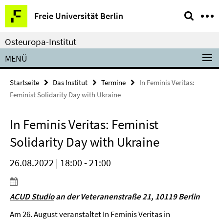
Springe
Service-
Freie Universität Berlin
direkt
Navigation
zu
Osteuropa-Institut
Inhalt
MENÜ
Startseite
Das Institut
Termine
In Feminis Veritas:
Feminist Solidarity Day with Ukraine
In Feminis Veritas: Feminist
Solidarity Day with Ukraine
26.08.2022 | 18:00 - 21:00
ACUD Studio
an der Veteranenstraße 21, 10119 Berlin
Am 26. August veranstaltet In Feminis Veritas in